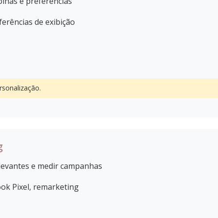
lhas e preferências
ferências de exibição
rsonalização.
g
elevantes e medir campanhas
ok Pixel, remarketing